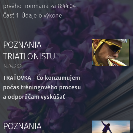
prvého Ironmana za 8:44:04 -
Časť 1. Údaje o výkone
POZNANIA
TRIATLONISTU
14.04.2021
TRAŤOVKA - Čo konzumujem
počas tréningového procesu
a odporúčam vyskúšať
POZNANIA