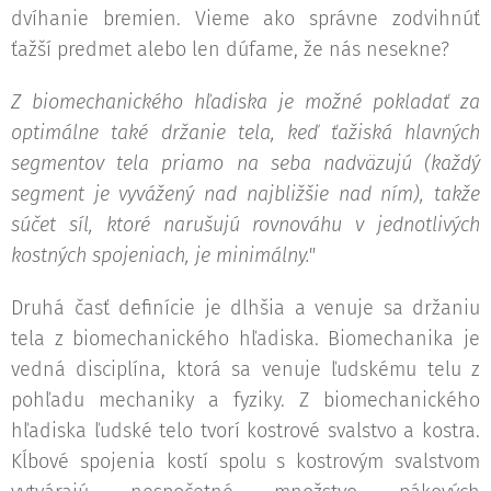
dvíhanie bremien. Vieme ako správne zodvihnúť
ťažší predmet alebo len dúfame, že nás nesekne?
Z biomechanického hľadiska je možné pokladať za
optimálne také držanie tela, keď ťažiská hlavných
segmentov tela priamo na seba nadväzujú (každý
segment je vyvážený nad najbližšie nad ním), takže
súčet síl, ktoré narušujú rovnováhu v jednotlivých
kostných spojeniach, je minimálny."
Druhá časť definície je dlhšia a venuje sa držaniu
tela z biomechanického hľadiska. Biomechanika je
vedná disciplína, ktorá sa venuje ľudskému telu z
pohľadu mechaniky a fyziky. Z biomechanického
hľadiska ľudské telo tvorí kostrové svalstvo a kostra.
Kĺbové spojenia kostí spolu s kostrovým svalstvom