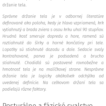
držanie tela.
Správne držanie tela je v odbornej literatúre
definované ako poloha, kedy je hlava vzpriamená, krk
vytiahnutý a brada zviera s osou krku uhol 90 stupňov.
Hrudná kosť smeruje dopredu a hore, ramená sú
roztiahnuté do šírky a horné končatiny pri tele.
Lopatky sú stiahnuté dozadu a dole. Sedacie svaly
kontrahované, panva je podsadená a brucho
stiahnuté. Chodidlá sú postavené rovnobežne a
hmotnosť tela je na malíčkovej strane. Nesprávne
držanie tela je logicky akákoľvek odchýlka od
uvedenej definície. Na celkovom držaní tela sa
podieľajú rôzne faktory.
Posturálne a fázické svalstvo