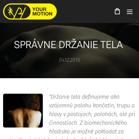
SPRÁVNE DRŽANIE TELA
04.12.2016
"Držanie tela definujeme ako
vzájomnú polohu končatín, trupu a
hlavy v postojoch, polohách, ale pri
činnostiach. Z biomechanického
hľadiska je možné pokladať za