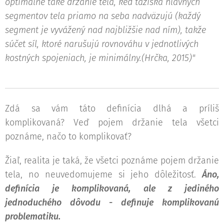
optimálne také držanie tela, keď ťažiská hlavných
segmentov tela priamo na seba nadväzujú (každý
segment je vyvážený nad najbližšie nad ním), takže
súčet síl, ktoré narušujú rovnováhu v jednotlivých
kostných spojeniach, je minimálny.(Hrčka, 2015)"
Zdá sa vám táto definícia dlhá a príliš
komplikovaná? Veď pojem držanie tela všetci
poznáme, načo to komplikovať?
Žiaľ, realita je taká, že všetci poznáme pojem držanie
tela, no neuvedomujeme si jeho dôležitosť.
Áno,
definícia je komplikovaná, ale z jediného
jednoduchého dôvodu - definuje komplikovanú
problematiku.