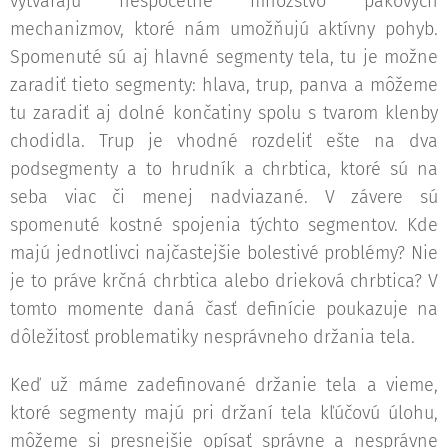
vytvárajú nespočetné množstvo pákových
mechanizmov, ktoré nám umožňujú aktívny pohyb.
Spomenuté sú aj hlavné segmenty tela, tu je možne
zaradiť tieto segmenty: hlava, trup, panva a môžeme
tu zaradiť aj dolné končatiny spolu s tvarom klenby
chodidla. Trup je vhodné rozdeliť ešte na dva
podsegmenty a to hrudník a chrbtica, ktoré sú na
seba viac či menej nadviazané. V závere sú
spomenuté kostné spojenia týchto segmentov. Kde
majú jednotlivci najčastejšie bolestivé problémy? Nie
je to práve krčná chrbtica alebo drieková chrbtica? V
tomto momente daná časť definície poukazuje na
dôležitosť problematiky nesprávneho držania tela.
Keď už máme zadefinované držanie tela a vieme,
ktoré segmenty majú pri držaní tela kľúčovú úlohu,
môžeme si presnejšie opísať správne a nesprávne