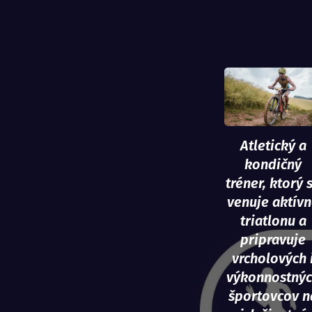
Atletický a
kondičný
tréner, ktorý 
venuje aktív
triatlonu a
pripravuje
vrcholových 
výkonnostný
športovcov n