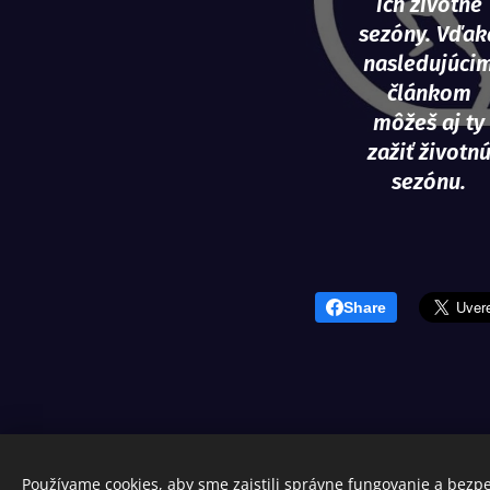
ich životné
sezóny. Vďak
nasledujúci
článkom
môžeš aj ty
zažiť životn
sezónu.
Share
Používame cookies, aby sme zaistili správne fungovanie a bezp