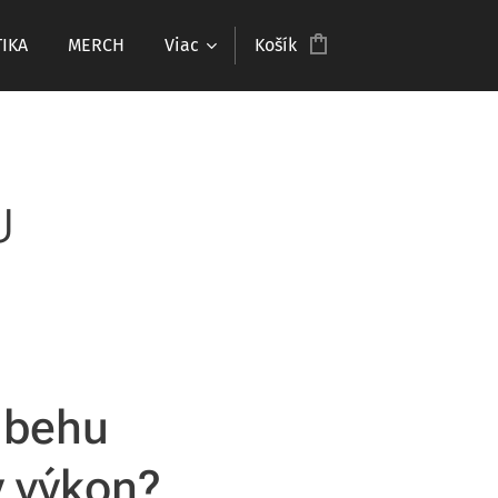
IKA
MERCH
Viac
Košík
U
 behu
ý výkon?