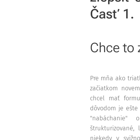
Časť 1.
Chce to
Pre mňa ako triat
začiatkom novem
chcel mať formu
dôvodom je ešte 
"nabáchanie" 
štrukturizované,
niekedy v svižn