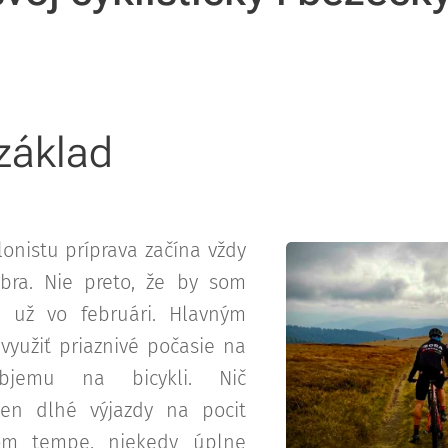
 základ
lonistu príprava začína vždy
bra. Nie preto, že by som
 už vo februári. Hlavným
využiť priaznivé počasie na
objemu na bicykli. Nič
 len dlhé výjazdy na pocit
om tempe, niekedy úplne