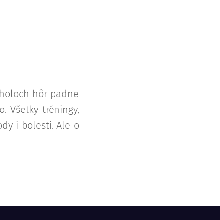
rcholoch hôr padne
. Všetky tréningy,
dy i bolesti. Ale o