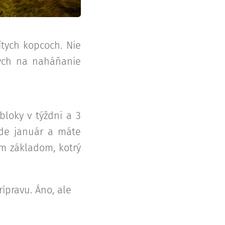
ítych kopcoch. Nie
ných na naháňanie
bloky v týždni a 3
íde január a máte
ym základom, kotrý
ípravu. Áno, ale