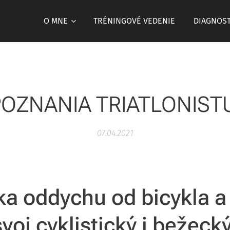
O MNE
TRÉNINGOVÉ VEDENIE
DIAGNOST
POZNANIA TRIATLONIST
07.04.2021
ka oddychu od bicykla a
svoj cyklistický i bežeck