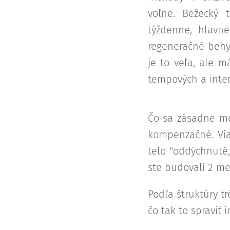
voľne. Bežecký 
týždenne, hlavn
regeneračné behy.
je to veľa, ale 
tempových a inter
Čo sa zásadne men
kompenzačné. Via
telo "oddýchnuté,
ste budovali 2 me
Podľa štruktúry t
čo tak to spraviť