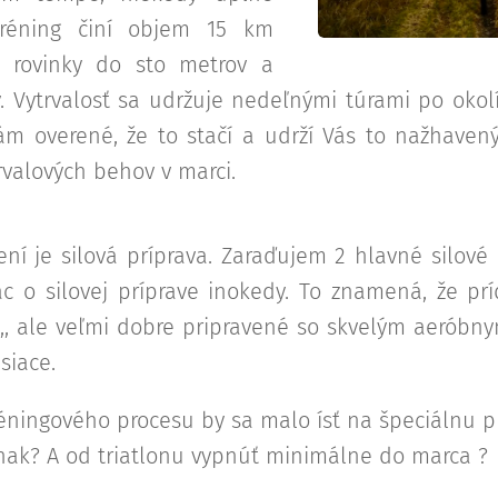
tréning činí objem 15 km
e rovinky do sto metrov a
 Vytrvalosť sa udržuje nedeľnými túrami po okol
mám overené, že to stačí a udrží Vás to nažhave
valových behov v marci.
í je silová príprava. Zaraďujem 2 hlavné silové 
c o silovej príprave inokedy. To znamená, že pr
,, ale veľmi dobre pripravené so skvelým aeróbn
siace.
réningového procesu by sa malo ísť na špeciálnu pr
 inak? A od triatlonu vypnúť minimálne do marca ?