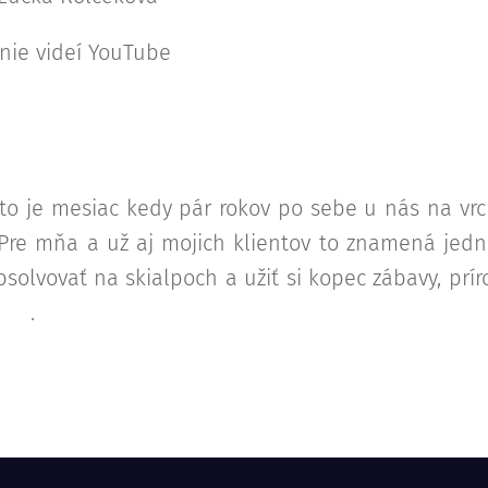
nie videí YouTube
 to je mesiac kedy pár rokov po sebe u nás na v
Pre mňa a už aj mojich klientov to znamená jedno
olvovať na skialpoch a užiť si kopec zábavy, príro
 😏.