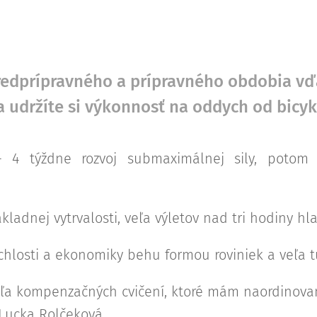
predprípravného a prípravného obdobia v
a udržíte si výkonnosť na oddych od bicyk
 - 4 týždne rozvoj submaximálnej sily, potom 
ákladnej vytrvalosti, veľa výletov nad tri hodiny h
chlosti a ekonomiky behu formou roviniek a veľa tu
ľa kompenzačných cvičení, ktoré mám naordinovan
Lucka Rolčeková