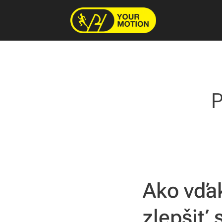
Ako vďa
zlepšiť 