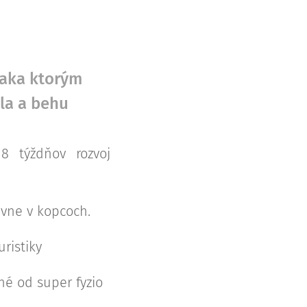
ďaka ktorým
la a behu
8 týždňov rozvoj
lavne v kopcoch.
ristiky
é od super fyzio