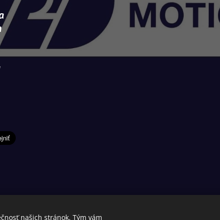
a
m
ú
ečnosť našich stránok. Tým vám