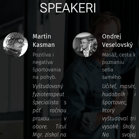
SPEAKERI
Martin
Ondrej
Kasman
Veselovský
Pozitíva i
Masáž, cesta k
negatíva
poznaniu
športovania
seba
na pohyb.
samého.
Vyštudovaný
Učiteľ, masér,
fyzioterapeut
hudobník i
špecialista s
športovec,
päť ročnou
ktorý
praxou v
vyštudoval tri
obore. Titul
vysoké školy.
Mgr. získal na
Na svojej