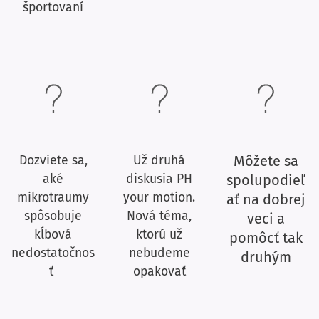
športovaní
Môžete sa
Dozviete sa,
Už druhá
aké
diskusia PH
spolupodieľ
mikrotraumy
your motion.
ať na dobrej
spôsobuje
Nová téma,
veci a
kĺbová
ktorú už
pomôcť tak
nedostatočnos
nebudeme
druhým
ť
opakovať