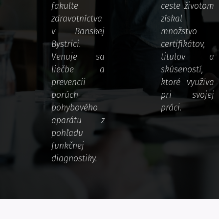
fakulte
ceste životom
zdravotníctva
získal
v Banskej
množstvo
Bystrici.
certifikátov,
Venuje sa
titulov a
liečbe a
skúseností,
prevencii
ktoré využíva
porúch
pri svojej
pohybového
práci.
aparátu z
pohľadu
funkčnej
diagnostiky.